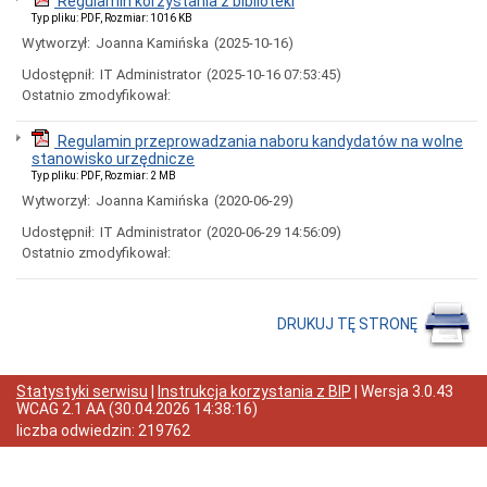
Regulamin korzystania z biblioteki
Raport
Typ pliku: PDF, Rozmiar: 1016 KB
o
Wytworzył:
Joanna Kamińska
(2025-10-16)
stanie
zapewniania
Udostępnił:
IT Administrator
(2025-10-16 07:53:45)
dostępności
Ostatnio zmodyfikował:
Plan
na
Regulamin przeprowadzania naboru kandydatów na wolne
rzecz
stanowisko urzędnicze
poprawy
Typ pliku: PDF, Rozmiar: 2 MB
zapewniania
dostępności
Wytworzył:
Joanna Kamińska
(2020-06-29)
osobom
ze
Udostępnił:
IT Administrator
(2020-06-29 14:56:09)
szczególnymi
Ostatnio zmodyfikował:
potrzebami
Standardy
ochrony
DRUKUJ TĘ STRONĘ
małoletnich
Procedura
zgłoszeń
wewnętrznych
Statystyki serwisu
|
Instrukcja korzystania z BIP
| Wersja
3.0.43
WCAG 2.1 AA
(
30.04.2026 14:38:16
)
Finanse
liczba odwiedzin:
219762
Sprawozdanie
finansowe
Majątek