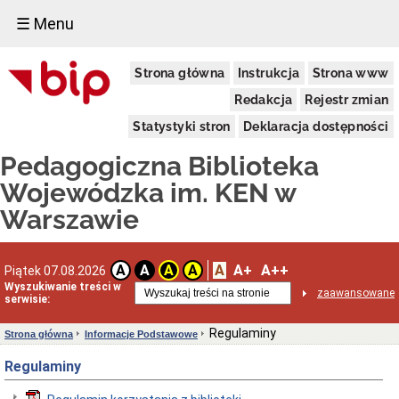
☰ Menu
Informacje
Strona główna
Instrukcja
Strona www
Podstawowe
Dane
Redakcja
Rejestr zmian
adresowe
Statystyki stron
Deklaracja dostępności
Funkcje
i
Pedagogiczna Biblioteka
zadania
Statut
Wojewódzka im. KEN w
biblioteki
Warszawie
Struktura
organizacyjna
Schemat
A
A+
A++
organizacyjny
A
A
A
A
Piątek 07.08.2026
PBW
Wyszukiwanie treści w
zaawansowane
serwisie:
Regulaminy
Skargi
Regulaminy
Strona główna
Informacje Podstawowe
i
wnioski
Regulaminy
Deklaracja
dostępności