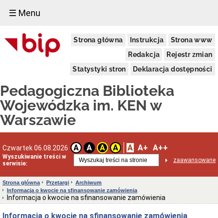
☰ Menu
Informacje
Strona główna
Instrukcja
Strona www
Podstawowe
Dane
Redakcja
Rejestr zmian
adresowe
Statystyki stron
Deklaracja dostępności
Funkcje
i
Pedagogiczna Biblioteka
zadania
Statut
Wojewódzka im. KEN w
biblioteki
Warszawie
Struktura
organizacyjna
Schemat
A
A+
A++
organizacyjny
A
A
A
A
Czwartek 06.08.2026
PBW
Wyszukiwanie treści w
zaawansowane
serwisie:
Regulaminy
Skargi
Strona główna
Przetargi
Archiwum
i
Informacja o kwocie na sfinansowanie zamówienia
wnioski
Informacja o kwocie na sfinansowanie zamówienia
Deklaracja
dostępności
Informacja o kwocie na sfinansowanie zamówienia