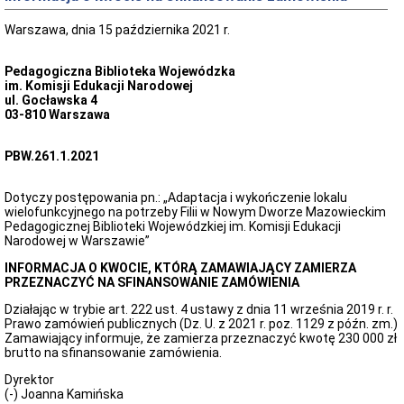
Raport
o
Warszawa, dnia 15 października 2021 r.
stanie
zapewniania
dostępności
Pedagogiczna Biblioteka Wojewódzka
im. Komisji Edukacji Narodowej
Plan
ul. Gocławska 4
na
03-810 Warszawa
rzecz
poprawy
zapewniania
PBW.261.1.2021
dostępności
osobom
ze
Dotyczy postępowania pn.: „Adaptacja i wykończenie lokalu
szczególnymi
wielofunkcyjnego na potrzeby Filii w Nowym Dworze Mazowieckim
potrzebami
Pedagogicznej Biblioteki Wojewódzkiej im. Komisji Edukacji
Narodowej w Warszawie”
Standardy
ochrony
INFORMACJA O KWOCIE, KTÓRĄ ZAMAWIAJĄCY ZAMIERZA
małoletnich
PRZEZNACZYĆ NA SFINANSOWANIE ZAMÓWIENIA
Procedura
zgłoszeń
Działając w trybie art. 222 ust. 4 ustawy z dnia 11 września 2019 r. r.
wewnętrznych
Prawo zamówień publicznych (Dz. U. z 2021 r. poz. 1129 z późn. zm.)
Zamawiający informuje, że zamierza przeznaczyć kwotę 230 000 zł
Finanse
brutto na sfinansowanie zamówienia.
Sprawozdanie
finansowe
Dyrektor
(-) Joanna Kamińska
Majątek