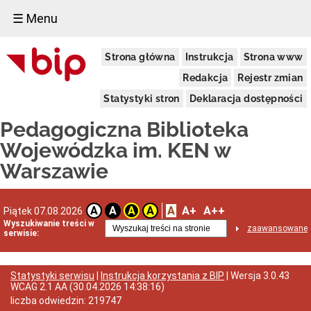
☰ Menu
Informacje
Strona główna
Instrukcja
Strona www
Podstawowe
Dane
Redakcja
Rejestr zmian
adresowe
Statystyki stron
Deklaracja dostępności
Funkcje
i
Pedagogiczna Biblioteka
zadania
Statut
Wojewódzka im. KEN w
biblioteki
Warszawie
Struktura
organizacyjna
Schemat
A
A+
A++
organizacyjny
A
A
A
A
Piątek 07.08.2026
PBW
Wyszukiwanie treści w
zaawansowane
serwisie:
Regulaminy
Skargi
i
Statystyki serwisu
|
Instrukcja korzystania z BIP
| Wersja
3.0.43
wnioski
WCAG 2.1 AA
(
30.04.2026 14:38:16
)
Deklaracja
liczba odwiedzin:
219747
dostępności