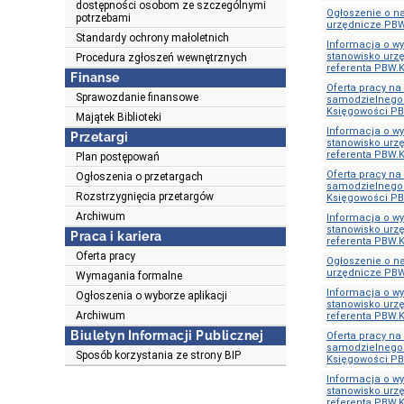
dostępności osobom ze szczególnymi
Ogłoszenie o n
potrzebami
urzędnicze PBW
Standardy ochrony małoletnich
Informacja o w
stanowisko urz
Procedura zgłoszeń wewnętrznych
referenta PBW.K
Finanse
Oferta pracy n
Sprawozdanie finansowe
samodzielnego 
Księgowości PB
Majątek Biblioteki
Informacja o w
Przetargi
stanowisko urz
referenta PBW.K
Plan postępowań
Oferta pracy n
Ogłoszenia o przetargach
samodzielnego 
Rozstrzygnięcia przetargów
Księgowości PB
Archiwum
Informacja o w
stanowisko urz
Praca i kariera
referenta PBW.K
Oferta pracy
Ogłoszenie o n
urzędnicze PBW
Wymagania formalne
Informacja o w
Ogłoszenia o wyborze aplikacji
stanowisko urz
Archiwum
referenta PBW.K
Biuletyn Informacji Publicznej
Oferta pracy n
samodzielnego 
Sposób korzystania ze strony BIP
Księgowości PB
Informacja o w
stanowisko urz
referenta PBW.K