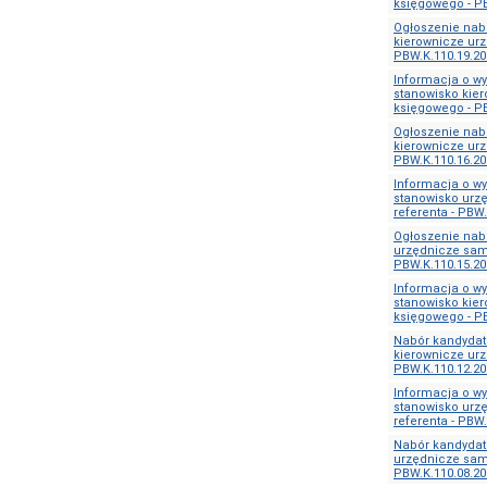
księgowego - PB
Ogłoszenie nab
kierownicze urz
PBW.K.110.19.20
Informacja o w
stanowisko kie
księgowego - PB
Ogłoszenie nab
kierownicze urz
PBW.K.110.16.20
Informacja o w
stanowisko urz
referenta - PBW.
Ogłoszenie nab
urzędnicze samo
PBW.K.110.15.20
Informacja o w
stanowisko kie
księgowego - PB
Nabór kandydat
kierownicze urz
PBW.K.110.12.20
Informacja o w
stanowisko urz
referenta - PBW.
Nabór kandydat
urzędnicze samo
PBW.K.110.08.20