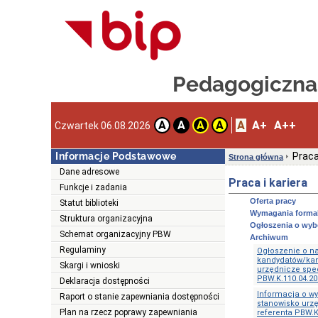
Pedagogiczna
A
A+
A++
A
A
A
A
Czwartek 06.08.2026
Informacje Podstawowe
Praca
Strona główna
Dane adresowe
Praca i kariera
Funkcje i zadania
Oferta pracy
Statut biblioteki
Wymagania forma
Struktura organizacyjna
Ogłoszenia o wybo
Schemat organizacyjny PBW
Archiwum
Regulaminy
Ogłoszenie o n
kandydatów/kan
Skargi i wnioski
urzędnicze spec
PBW.K.110.04.20
Deklaracja dostępności
Informacja o w
Raport o stanie zapewniania dostępności
stanowisko urz
Plan na rzecz poprawy zapewniania
referenta PBW.K