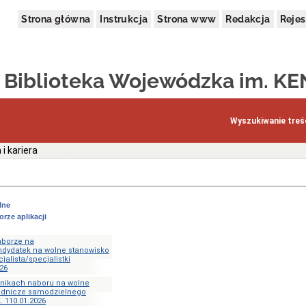
Strona główna
Instrukcja
Strona www
Redakcja
Rejes
 Biblioteka Wojewódzka im. KE
Wyszukiwanie treśc
 i kariera
lne
rze aplikacji
aborze na
dydatek na wolne stanowisko
jalista/specjalistki
26
ynikach naboru na wolne
ędnicze samodzielnego
. 110.01.2026