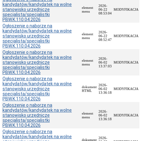
kandydatów/kandydatek na wolne
Raport
2026-
element
stanowisko urzędnicze
o
06-22
MODYFIKACJA
menu
08:53:04
specjalista/specjalistki
stanie
PBW.K.110.04.2026
zapewniania
dostępności
Ogłoszenie o naborze na
kandydatów/kandydatek na wolne
Plan
2026-
element
stanowisko urzędnicze
06-22
MODYFIKACJA
na
menu
08:52:47
specjalista/specjalistki
rzecz
PBW.K.110.04.2026
poprawy
Ogłoszenie o naborze na
zapewniania
kandydatów/kandydatek na wolne
dostępności
2026-
element
stanowisko urzędnicze
osobom
06-02
MODYFIKACJA
menu
13:37:03
specjalista/specjalistki
ze
PBW.K.110.04.2026
szczególnymi
potrzebami
Ogłoszenie o naborze na
kandydatów/kandydatek na wolne
Standardy
2026-
dokument
stanowisko urzędnicze
06-02
MODYFIKACJA
ochrony
HTML
13:36:18
specjalista/specjalistki
małoletnich
PBW.K.110.04.2026
Procedura
Ogłoszenie o naborze na
zgłoszeń
kandydatów/kandydatek na wolne
2026-
wewnętrznych
element
stanowisko urzędnicze
06-02
MODYFIKACJA
menu
13:36:18
Finanse
specjalista/specjalistki
PBW.K.110.04.2026
Sprawozdanie
Ogłoszenie o naborze na
finansowe
kandydatów/kandydatek na wolne
2026-
Majątek
dokument