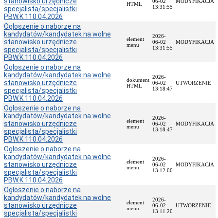
stanowisko urzędnicze
06-02
MODYFIKACJA
HTML
Biblioteki
13:31:55
specjalista/specjalistki
PBW.K.110.04.2026
Przetargi
Ogłoszenie o naborze na
Plan
kandydatów/kandydatek na wolne
postępowań
2026-
element
stanowisko urzędnicze
06-02
MODYFIKACJA
menu
Ogłoszenia
13:31:55
specjalista/specjalistki
o
PBW.K.110.04.2026
przetargach
Ogłoszenie o naborze na
kandydatów/kandydatek na wolne
Rozstrzygnięcia
2026-
dokument
stanowisko urzędnicze
przetargów
06-02
UTWORZENIE
HTML
13:18:47
specjalista/specjalistki
Archiwum
PBW.K.110.04.2026
Praca
Ogłoszenie o naborze na
i
kandydatów/kandydatek na wolne
2026-
kariera
element
stanowisko urzędnicze
06-02
MODYFIKACJA
menu
13:18:47
specjalista/specjalistki
Oferta
PBW.K.110.04.2026
pracy
Ogłoszenie o naborze na
Wymagania
kandydatów/kandydatek na wolne
formalne
2026-
element
stanowisko urzędnicze
06-02
MODYFIKACJA
menu
Ogłoszenia
13:12:00
specjalista/specjalistki
o
PBW.K.110.04.2026
wyborze
Ogłoszenie o naborze na
aplikacji
kandydatów/kandydatek na wolne
2026-
element
stanowisko urzędnicze
Archiwum
06-02
UTWORZENIE
menu
13:11:20
specjalista/specjalistki
Biuletyn