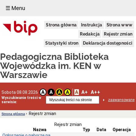
☰ Menu
Informacje
Strona główna
Instrukcja
Strona www
Podstawowe
Dane
Redakcja
Rejestr zmian
adresowe
Statystyki stron
Deklaracja dostępności
Funkcje
i
Pedagogiczna Biblioteka
zadania
Statut
Wojewódzka im. KEN w
biblioteki
Warszawie
Struktura
organizacyjna
Schemat
A
A+
A++
organizacyjny
A
A
A
A
Sobota 08.08.2026
PBW
Wyszukiwanie treści w
zaawansowane
serwisie:
Regulaminy
Skargi
Rejestr zmian
Strona główna
i
wnioski
Rejestr zmian
Deklaracja
Nazwa
Typ
Data
Operacja
dostępności
Ogłoszenie o naborze na