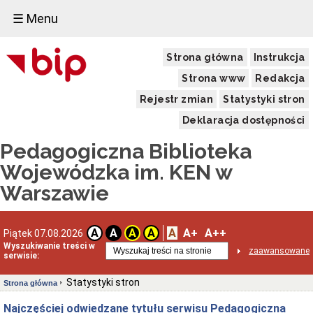
☰ Menu
Strona główna
Instrukcja
Strona www
Redakcja
Rejestr zmian
Statystyki stron
Deklaracja dostępności
Pedagogiczna Biblioteka
Wojewódzka im. KEN w
Warszawie
A
A+
A++
A
A
A
A
Piątek 07.08.2026
Wyszukiwanie treści w
zaawansowane
serwisie:
Statystyki stron
Strona główna
Najczęściej odwiedzane tytułu serwisu Pedagogiczna