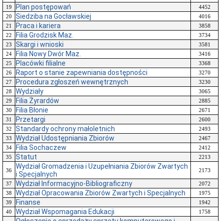
Plan postępowań
19
4452
Siedziba na Gocławskiej
20
4016
Praca i kariera
21
3858
Filia Grodzisk Maz.
22
3734
Skargi i wnioski
23
3581
Filia Nowy Dwór Maz.
24
3416
Placówki filialne
25
3368
Raport o stanie zapewniania dostępności
26
3270
Procedura zgłoszeń wewnętrznych
27
3230
Wydziały
28
3065
Filia Żyrardów
29
2885
Filia Błonie
30
2671
Przetargi
31
2600
Standardy ochrony małoletnich
32
2493
Wydział Udostępniania Zbiorów
33
2467
Filia Sochaczew
34
2412
Statut
35
2213
Wydział Gromadzenia i Uzupełniania Zbiorów Zwartych
36
2173
i Specjalnych
Wydział Informacyjno-Bibliograficzny
37
2072
Wydział Opracowania Zbiorów Zwartych i Specjalnych
38
1975
Finanse
39
1942
Wydział Wspomagania Edukacji
40
1758