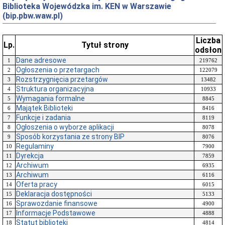
Biblioteka Wojewódzka im. KEN w Warszawie
(bip.pbw.waw.pl)
Liczba
Lp.
Tytuł strony
odsłon
Dane adresowe
1
219762
Ogłoszenia o przetargach
2
122079
Rozstrzygnięcia przetargów
3
13482
Struktura organizacyjna
4
10933
Wymagania formalne
5
8845
Majątek Biblioteki
6
8416
Funkcje i zadania
7
8119
Ogłoszenia o wyborze aplikacji
8
8078
Sposób korzystania ze strony BIP
9
8076
Regulaminy
10
7900
Dyrekcja
11
7859
Archiwum
12
6935
Archiwum
13
6116
Oferta pracy
14
6015
Deklaracja dostępności
15
5133
Sprawozdanie finansowe
16
4900
Informacje Podstawowe
17
4888
Statut biblioteki
18
4814